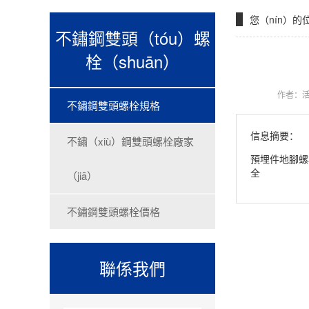
您（nín）的
不鏽鋼雙頭（tóu）螺
栓（shuān）
作者：活
不鏽鋼雙頭螺栓規格
信息摘要：
不鏽（xiù）鋼雙頭螺栓廠家
預埋件地腳螺
全
（jiā）
不鏽鋼雙頭螺栓價格
聯係我們