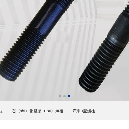
絲
石（shí）化雙頭（tóu）螺栓
汽車u型螺栓