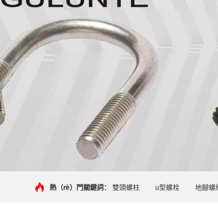
熱（rè）門關鍵詞：
雙頭螺柱
u型螺栓
地腳螺