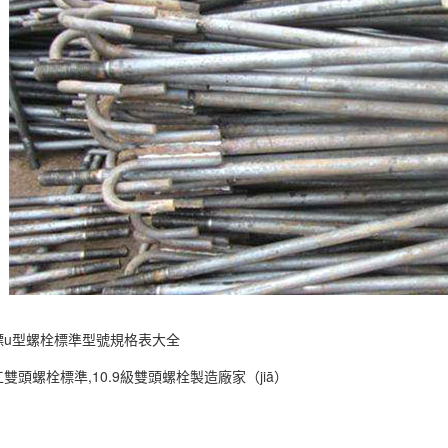
標u型螺栓標準型號規格表大全
雙頭螺栓標準,10.9級雙頭螺栓製造廠家（jiā）