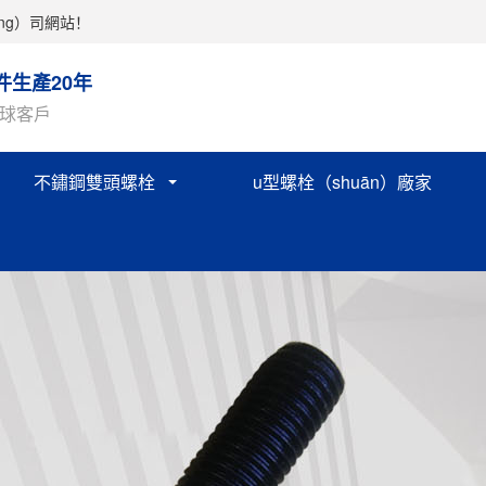
ng）司網站！
件生產20年
球客戶
不鏽鋼雙頭螺栓
u型螺栓（shuān）廠家