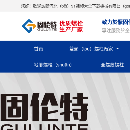
您好！歡迎訪問河北（běi）91视频大全下载機械有限公（gō
致力於緊固
專注服務於全
首頁
雙頭（tóu）螺柱廠家
地腳螺栓（shuān）
全螺紋螺柱