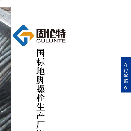
在
線
客
服（