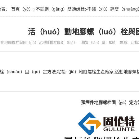
位置：
首頁（yè）
>
不鏽鋼（gāng）雙頭螺栓
>
不鏽（xiù）鋼雙（shuān
活（huó）動地腳螺（luó）栓
動地腳螺栓與固（gù）定地腳螺栓區別（bié）
瀏覽（lǎn）量：539
來源：活動
栓（shuān）固（gù）定方法,粘接（jiē）地腳螺栓生產廠家,活動地
預埋件地腳螺栓固（gù）定方