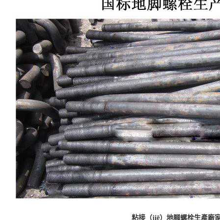
粘接（jiē）地腳螺栓生產廠