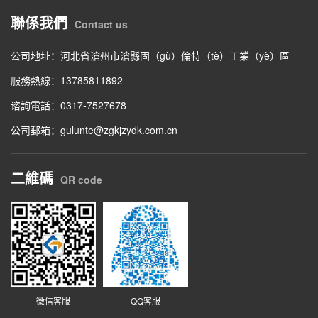
聯係我們
Contact us
公司地址：河北省滄州市滄縣固（gù）倫特（tè）工業（yè）區
服務熱線：13785811892
谘詢電話：0317-7527678
公司郵箱：gulunte@zgkjzydk.com.cn
二維碼
QR code
微信客服
QQ客服