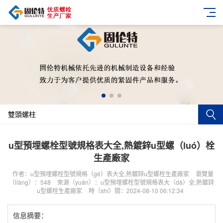
u型預埋螺栓型號規格表大全,熱鍍鋅u型螺（luó）栓
生產廠家
作者：u型預埋螺栓型號規格（gé）表大全,熱鍍鋅u型螺栓生產廠家
瀏覽量
（liàng）：548
來源（yuán）：u型預埋螺栓型號規格表大（dà）全,熱鍍鋅
u型螺栓生產廠家
時（shí）間：2024-08-10 06:12:34
信息摘要：