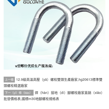
12.9級高溫高壓（yā）螺栓雙頭生產廠家,hg20613標準雙
上一條
頭螺栓精選廠家
焊（hàn）接地（dì）腳螺栓廠家直銷（xiāo）
下一（yī）條（tiáo）
批發價格表,國標m30地腳螺栓規格表