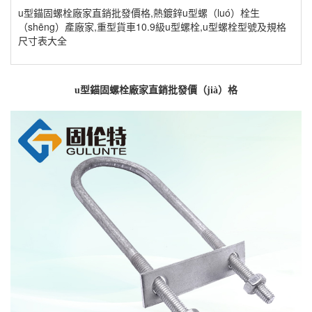
u型錨固螺栓廠家直銷批發價格,熱鍍鋅u型螺（luó）栓生
（shēng）產廠家,重型貨車10.9級u型螺栓,u型螺栓型號及規格
尺寸表大全
u
型錨固螺栓廠家直銷批發價（jià）格