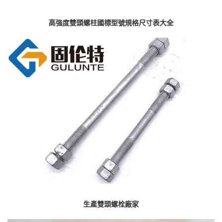
高強度雙頭螺柱國標型號規格尺寸表大全
生產雙頭螺栓廠家