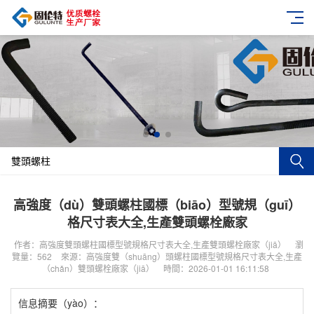
高強度（dù）雙頭螺柱國標（biāo）型號規（guī）
格尺寸表大全,生產雙頭螺栓廠家
作者：高強度雙頭螺柱國標型號規格尺寸表大全,生產雙頭螺栓廠家（jiā）
瀏
覽量：562
來源：高強度雙（shuāng）頭螺柱國標型號規格尺寸表大全,生產
（chǎn）雙頭螺栓廠家（jiā）
時間：2026-01-01 16:11:58
信息摘要（yào）：