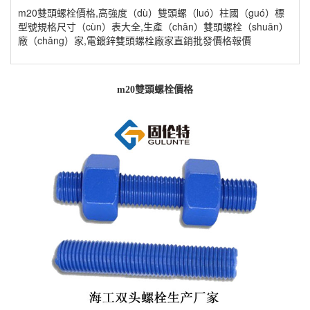
m20雙頭螺栓價格,高強度（dù）雙頭螺（luó）柱國（guó）標
型號規格尺寸（cùn）表大全,生產（chǎn）雙頭螺栓（shuān）
廠（chǎng）家,電鍍鋅雙頭螺栓廠家直銷批發價格報價
m20
雙頭螺栓價格