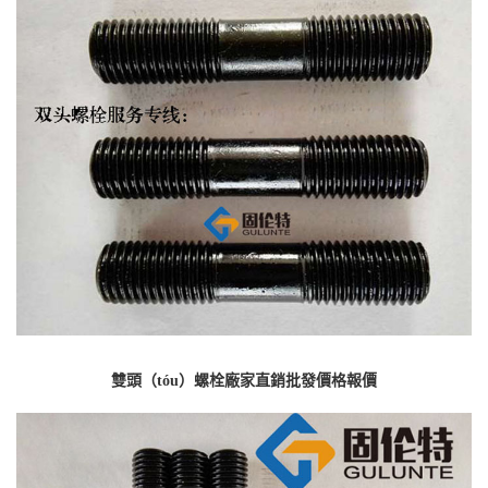
雙頭（tóu）螺栓廠家直銷批發價格報價