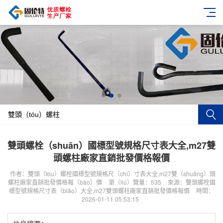
雙頭螺栓（shuān）國標型號規格尺寸表大全,m27雙
頭螺柱廠家直銷批發價格報價
作者：雙頭（tóu）螺栓國標型號規格尺（chǐ）寸表大全,m27雙（shuāng）頭
螺柱廠家直銷批發價格報（bào）價
瀏（liú）覽量：535
來源：雙頭螺栓國
標型號規格尺寸表（biǎo）大全,m27雙頭螺柱廠家直銷批發價格報價
時間：
2026-01-11 05:53:15