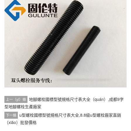
地腳螺栓國標型號規格尺寸表大全（quán）,成都9字
上一（yī）條
型地腳螺栓生產廠家
u型螺栓國標型號規格尺寸表大全,8.8級u型螺栓廠家直銷
下一條
（xiāo）批發價格