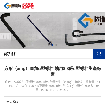
方形（xíng）直角u型螺栓,礦用8.8級u型螺栓生產廠
家
作者：方形直角u型螺栓,礦用8.8級u型螺栓生（shēng）產廠家
瀏覽量：41
來源：方形直角（jiǎo）u型螺栓,礦用8.8級u型（xíng）螺栓生產廠家
時
間：2026-02-05 02:43:55
信息摘要：