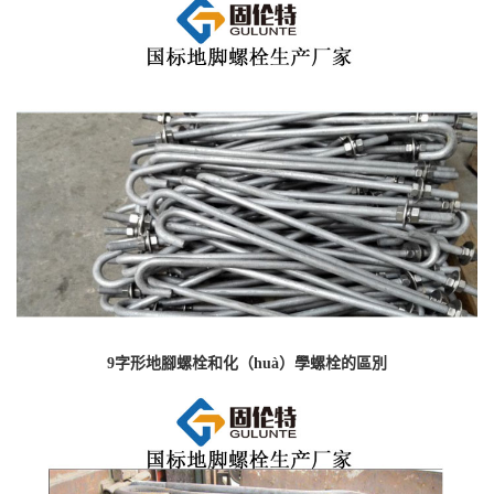
9字形地腳螺栓和化（huà）學螺栓的區別