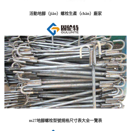
活動地腳（jiǎo）螺栓生產（chǎn）廠家
m27地腳螺栓型號規格尺寸表大全一覽表