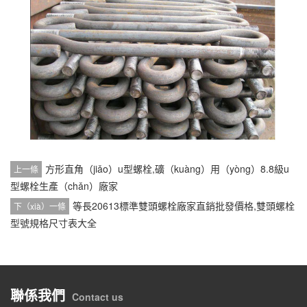
方形直角（jiǎo）u型螺栓,礦（kuàng）用（yòng）8.8級u
上一條
型螺栓生產（chǎn）廠家
等長20613標準雙頭螺栓廠家直銷批發價格,雙頭螺栓
下（xià）一條
型號規格尺寸表大全
聯係我們
Contact us