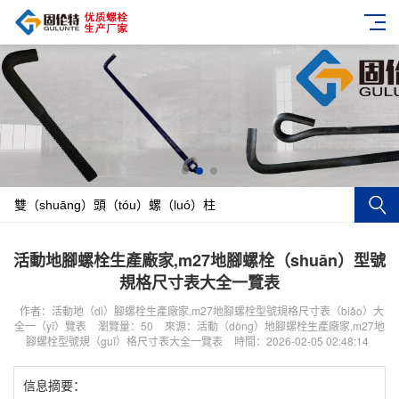
活動地腳螺栓生產廠家,m27地腳螺栓（shuān）型號
規格尺寸表大全一覽表
作者：活動地（dì）腳螺栓生產廠家,m27地腳螺栓型號規格尺寸表（biǎo）大
全一（yī）覽表
瀏覽量：50
來源：活動（dòng）地腳螺栓生產廠家,m27地
腳螺栓型號規（guī）格尺寸表大全一覽表
時間：2026-02-05 02:48:14
信息摘要：