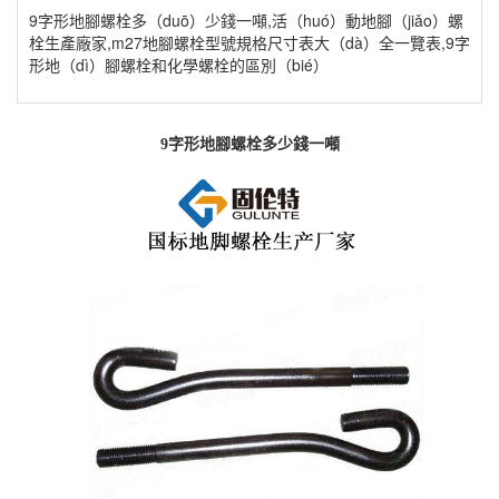
9字形地腳螺栓多（duō）少錢一噸,活（huó）動地腳（jiǎo）螺
栓生產廠家,m27地腳螺栓型號規格尺寸表大（dà）全一覽表,9字
形地（dì）腳螺栓和化學螺栓的區別（bié）
9
字形地腳螺栓多少錢一噸